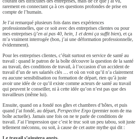
courant des difficultés des entreprises, mais de ce que j’ai vu,
rarement en connectant ça à ces questions profondes de prise en
compte de l’humain.
Je l’ai remarqué plusieurs fois dans mes expériences
professionnelles, que ce soit avec des entreprises clientes ou pour
mes entreprises (
j’en ai pas 40, hein, 1 et demi ça suffit bien
), et ça
m’a vraiment interrogée (bon, j’ai une déformation professionnelle,
évidemment).
Pour les entreprises clientes, c’était surtout en service de santé au
travail : quand le patron de la boîte découvre la question de la santé
au travail, des conditions de travail, à l’occasion d’un accident de
travail d’un de ses salariés clés … et où on voit qu’il n’a clairement
eu aucune sensibilisation ou formation de départ, rien qu’à juste
avoir une idée de ce qu’il existe comme acteurs de santé au travail
qui peuvent le conseiller, ni à cette idée qu’on n’est pas que des
travailleurs (même lui).
Ensuite, quand on a fondé nos gîtes et chambres d’hôtes, et puis
quand j’ai fondé, au départ,
Perspective Ergo
(premier nom de ma
boîte actuelle). Jamais une fois on ne te parle de conditions de
travail. J’ai l’impression que c’est le truc soit un peu tabou, soit juste
tellement méconnu, ou soit, à cause de cet autre mythe qui dit :
Le travail s’ajustera après.