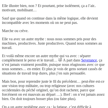
Elle illustre bien, non ? Et pourtant, prise isolément, ça a l’air..
motivant, mobilisant…
Sauf que quand on continue dans la même logique, elle devient
incompatible avec les moments où on ne peut pas.
Marche ou crève.
Elle va avec un autre mythe : nous nous sommes pris pour des
machines, productives. Juste productives. Quand nous sommes au
travail.
Et voilà même encore un autre mythe qui va avec : séparer
complètement le perso et le travail… 🤣 A part dans
Severance
, ça
n’est jamais vraiment possible, puisque nous réagissons avec ce que
nous sommes… en entier. Et plus je vois de gens sortant cassés de
situations de travail trop dures, plus j’en suis persuadée.
Mais bon, pour reprendre juste le fil du précédent… peut-être est-ce
une vision trop militaire, ou trop religieuse (avec nos cultures
occidentales du péché originel, qu’on doit racheter, parce que
forcément on est mauvais au départ …). Bref : on n’est jamais assez
bien. On doit toujours bosser plus (ou faire plus).
On a un autre problème avec ça : la fatigue, c’est difficile à