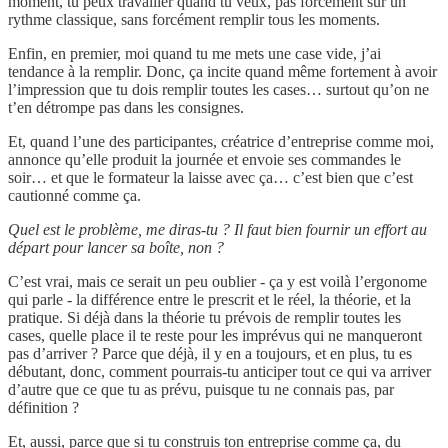
moment, tu peux travailler quand tu veux, pas forcément sur un
rythme classique, sans forcément remplir tous les moments.
Enfin, en premier, moi quand tu me mets une case vide, j’ai
tendance à la remplir. Donc, ça incite quand même fortement à avoir
l’impression que tu dois remplir toutes les cases… surtout qu’on ne
t’en détrompe pas dans les consignes.
Et, quand l’une des participantes, créatrice d’entreprise comme moi,
annonce qu’elle produit la journée et envoie ses commandes le
soir… et que le formateur la laisse avec ça… c’est bien que c’est
cautionné comme ça.
Quel est le problème, me diras-tu ? Il faut bien fournir un effort au
départ pour lancer sa boîte, non ?
C’est vrai, mais ce serait un peu oublier - ça y est voilà l’ergonome
qui parle - la différence entre le prescrit et le réel, la théorie, et la
pratique. Si déjà dans la théorie tu prévois de remplir toutes les
cases, quelle place il te reste pour les imprévus qui ne manqueront
pas d’arriver ? Parce que déjà, il y en a toujours, et en plus, tu es
débutant, donc, comment pourrais-tu anticiper tout ce qui va arriver
d’autre que ce que tu as prévu, puisque tu ne connais pas, par
définition ?
Et, aussi, parce que si tu construis ton entreprise comme ça, du