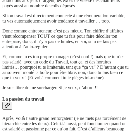
addictions aux jeux d’argent, les excès de vitesse des chauffeurs
payés aussi au nombre de colis déposés…
Si ton travail est directement connecté à une rémunération variable,
tu vas automatiquement avoir tendance à travailler … trop.
Donc comme entrepreneur, c’est pas mieux. Ton chiffre d’affaires
vient récompenser TOUT ce que tu fais pour faire décoller ton
entreprise, donc, il n’y a pas de limites, en soi, si tu ne fais pas
attention à t’auto-réguler.
Et, comme tu es ton propre manager (c‘est cool !) mais que tu n’es
pas salarié, avec un code du Travail, tout ça, et des horaires
limités… pourquoi tu te limiterais, tant que “ça va” ? D’autant que tu
as souvent monté ta boîte pour être libre, non, donc tu fais bien ce
que tu veux ! (Et voilà comment tu te pièges toi-même).
Je suis libre de me surcharger. Si je veux, d’abord !!
La passion du travail
Après, voilà l’autre grand renforçateur (je ne mets pas forcément de
hiérarchie entre les deux). Celui-là aussi, peut fonctionner quand on
est salarié et passionné par ce qu’on fait. C’est d’ailleurs beaucoup