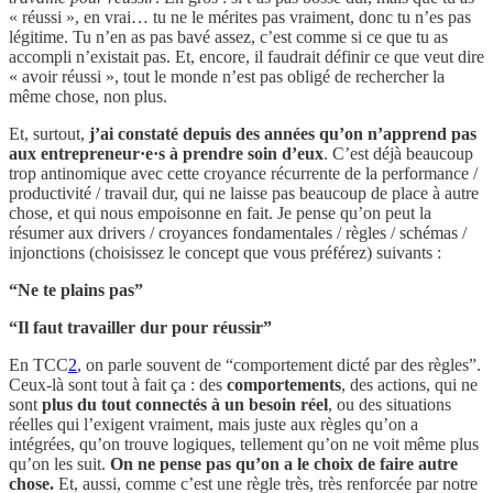
« réussi », en vrai… tu ne le mérites pas vraiment, donc tu n’es pas
légitime. Tu n’en as pas bavé assez, c’est comme si ce que tu as
accompli n’existait pas. Et, encore, il faudrait définir ce que veut dire
« avoir réussi », tout le monde n’est pas obligé de rechercher la
même chose, non plus.
Et, surtout,
j’ai constaté depuis des années qu’on n’apprend pas
aux entrepreneur·e·s à prendre soin d’eux
. C’est déjà beaucoup
trop antinomique avec cette croyance récurrente de la performance /
productivité / travail dur, qui ne laisse pas beaucoup de place à autre
chose, et qui nous empoisonne en fait. Je pense qu’on peut la
résumer aux drivers / croyances fondamentales / règles / schémas /
injonctions (choisissez le concept que vous préférez) suivants :
“Ne te plains pas”
“Il faut travailler dur pour réussir”
En TCC
2
, on parle souvent de “comportement dicté par des règles”.
Ceux-là sont tout à fait ça : des
comportements
, des actions, qui ne
sont
plus du tout connectés à un besoin réel
, ou des situations
réelles qui l’exigent vraiment, mais juste aux règles qu’on a
intégrées, qu’on trouve logiques, tellement qu’on ne voit même plus
qu’on les suit.
On ne pense pas qu’on a le choix de faire autre
chose.
Et, aussi, comme c’est une règle très, très renforcée par notre