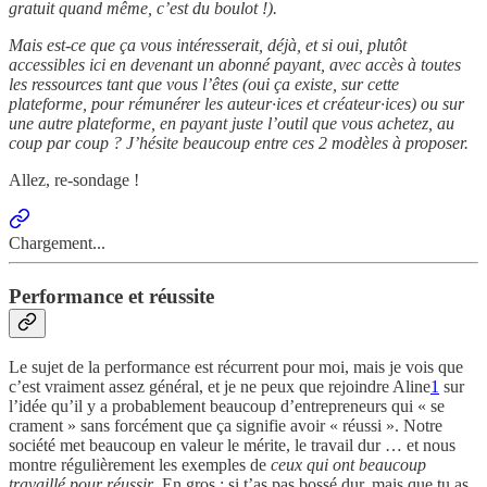
gratuit quand même, c’est du boulot !).
Mais est-ce que ça vous intéresserait, déjà, et si oui, plutôt
accessibles ici en devenant un abonné payant, avec accès à toutes
les ressources tant que vous l’êtes (oui ça existe, sur cette
plateforme, pour rémunérer les auteur·ices et créateur·ices) ou sur
une autre plateforme, en payant juste l’outil que vous achetez, au
coup par coup ? J’hésite beaucoup entre ces 2 modèles à proposer.
Allez, re-sondage !
Chargement...
Performance et réussite
Le sujet de la performance est récurrent pour moi, mais je vois que
c’est vraiment assez général, et je ne peux que rejoindre Aline
1
sur
l’idée qu’il y a probablement beaucoup d’entrepreneurs qui « se
crament » sans forcément que ça signifie avoir « réussi ». Notre
société met beaucoup en valeur le mérite, le travail dur … et nous
montre régulièrement les exemples de
ceux qui ont beaucoup
travaillé pour réussir
. En gros : si t’as pas bossé dur, mais que tu as