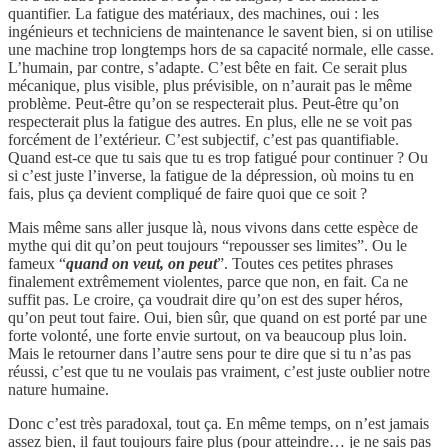
quantifier. La fatigue des matériaux, des machines, oui : les
ingénieurs et techniciens de maintenance le savent bien, si on utilise
une machine trop longtemps hors de sa capacité normale, elle casse.
L’humain, par contre, s’adapte. C’est bête en fait. Ce serait plus
mécanique, plus visible, plus prévisible, on n’aurait pas le même
problème. Peut-être qu’on se respecterait plus. Peut-être qu’on
respecterait plus la fatigue des autres. En plus, elle ne se voit pas
forcément de l’extérieur. C’est subjectif, c’est pas quantifiable.
Quand est-ce que tu sais que tu es trop fatigué pour continuer ? Ou
si c’est juste l’inverse, la fatigue de la dépression, où moins tu en
fais, plus ça devient compliqué de faire quoi que ce soit ?
Mais même sans aller jusque là, nous vivons dans cette espèce de
mythe qui dit qu’on peut toujours “repousser ses limites”. Ou le
fameux “
quand on veut, on peut
”. Toutes ces petites phrases
finalement extrêmement violentes, parce que non, en fait. Ca ne
suffit pas. Le croire, ça voudrait dire qu’on est des super héros,
qu’on peut tout faire. Oui, bien sûr, que quand on est porté par une
forte volonté, une forte envie surtout, on va beaucoup plus loin.
Mais le retourner dans l’autre sens pour te dire que si tu n’as pas
réussi, c’est que tu ne voulais pas vraiment, c’est juste oublier notre
nature humaine.
Donc c’est très paradoxal, tout ça. En même temps, on n’est jamais
assez bien, il faut toujours faire plus (pour atteindre… je ne sais pas