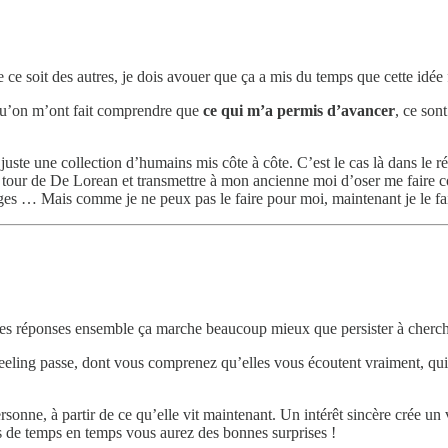
 ce soit des autres, je dois avouer que ça a mis du temps que cette idé
 qu’on m’ont fait comprendre que
ce qui m’a permis d’avancer
, ce son
pas juste une collection d’humains mis côte à côte. C’est le cas là dans l
n tour de De Lorean et transmettre à mon ancienne moi d’oser me faire co
nges … Mais comme je ne peux pas le faire pour moi, maintenant je le fai
 des réponses ensemble ça marche beaucoup mieux que persister à cherch
 feeling passe, dont vous comprenez qu’elles vous écoutent vraiment, qui 
nne, à partir de ce qu’elle vit maintenant. Un intérêt sincère crée un vra
is de temps en temps vous aurez des bonnes surprises !