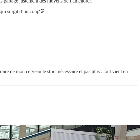
us partage justement des moyens de l’améliorer.
qui surgit d’un coup💡
re de mon cerveau le strict nécessaire et pas plus : tout vient en