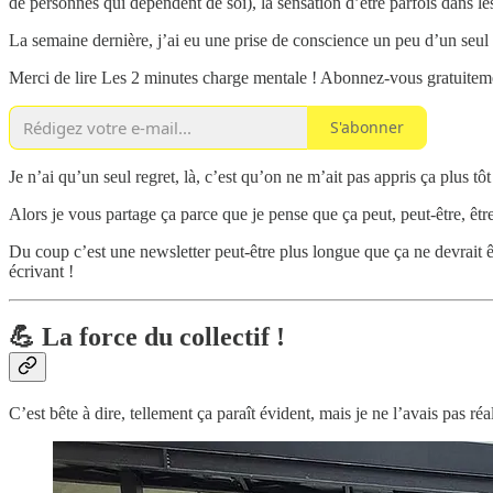
de personnes qui dépendent de soi), la sensation d’être parfois dans 
La semaine dernière, j’ai eu une prise de conscience un peu d’un se
Merci de lire Les 2 minutes charge mentale ! Abonnez-vous gratuiteme
S'abonner
Je n’ai qu’un seul regret, là, c’est qu’on ne m’ait pas appris ça plus tôt
Alors je vous partage ça parce que je pense que ça peut, peut-être, êtr
Du coup c’est une newsletter peut-être plus longue que ça ne devrait ê
écrivant !
💪 La force du collectif !
C’est bête à dire, tellement ça paraît évident, mais je ne l’avais pas réa