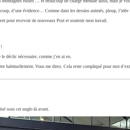
les montagnes russes … et beaucoup de charge mentale aussi, mais je vo
ul coup, d’une évidence… Comme dans les dessins animés, ploup, l’idée 
nt pour recevoir de nouveaux Post et soutenir mon travail.
 !
e le déclic nécessaire, comme j’en ai eu.
tre habituellement. Vous me direz. Cela reste compliqué pour moi d’extrai
lisé sous cet angle-là avant.