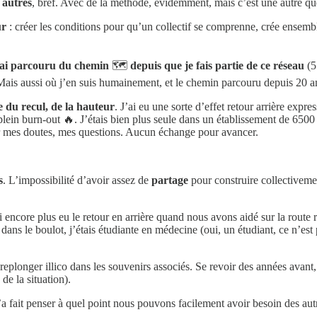
 autres
, bref. Avec de la méthode, évidemment, mais c’est une autre qu
ur
: créer les conditions pour qu’un collectif se comprenne, crée ensemb
’ai parcouru du chemin
🗺️
depuis que je fais partie de ce réseau
(5
. Mais aussi où j’en suis humainement, et le chemin parcouru depuis 20
 du recul, de la hauteur
. J’ai eu une sorte d’effet retour arrière expr
en plein burn-out 🔥. J’étais bien plus seule dans un établissement de 65
ier mes doutes, mes questions. Aucun échange pour avancer.
s
. L’impossibilité d’avoir assez de
partage
pour construire collectiveme
encore plus eu le retour en arrière quand nous avons aidé sur la route r
s dans le boulot, j’étais étudiante en médecine (oui, un étudiant, ce n’e
 replonger illico dans les souvenirs associés. Se revoir des années avant,
de la situation).
’a fait penser à quel point nous pouvons facilement avoir besoin des au