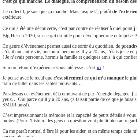
c’est ça qui marche
.
Le dialogue, la compréhension du besoin des
Le collectif, je sais que ça marche. Mais jusque là, plutôt
de l’extérie
extérieure.
Ce qui a été une découverte, c’est par contre de réaliser à quel point
j
Big Her en 2020, sur ce qui est utile pour développer une entreprise
Ce genre d’événement permet aussi de sortir du quotidien, de
prendre
c’était une autre vie, une autre personne. Il y a 20 ans, j’étais juste 
! Je n’avais personne, hormis la famille et quelques amis, à qui conf
Si mon retour d’expérience vous intéresse : c’est
ici
!
Je pense avec le recul que
c’est sûrement ce qui m’a manqué le plu
train de lutter dans les sables mouvants…
Par-dessus cet événement déjà émouvant de par l’énergie dégagée, j’ai 
yeux… Oui parce qu’il y a 20 ans, ça faisait partie de ce que je faisai
SMUR aussi).
C’est impressionnant la mémoire et la capacité de petits détails à vous
moins. (Pour l’histoire, les gens en question vont plutôt bien au regard 
Ca me paraît normal d’être là pour les aider, et en même temps cela m
encore plus que :