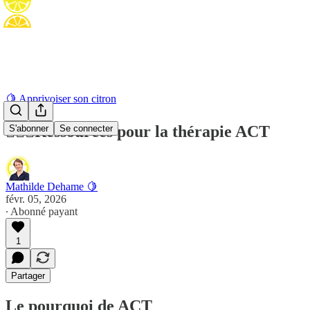
🍋 Apprivoiser son citron
👩🏻‍⚕️Ressources pour la thérapie ACT
S'abonner
Se connecter
Mathilde Dehame 🍋
févr. 05, 2026
∙ Abonné payant
1
Partager
Le pourquoi de ACT