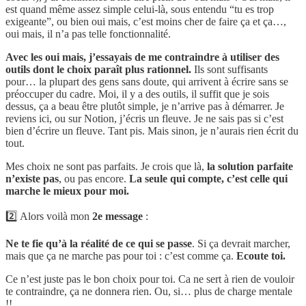
est quand même assez simple celui-là, sous entendu “tu es trop
exigeante”, ou bien oui mais, c’est moins cher de faire ça et ça…,
oui mais, il n’a pas telle fonctionnalité.
Avec les oui mais, j’essayais de me contraindre à utiliser des
outils dont le choix paraît plus rationnel.
Ils sont suffisants
pour… la plupart des gens sans doute, qui arrivent à écrire sans se
préoccuper du cadre. Moi, il y a des outils, il suffit que je sois
dessus, ça a beau être plutôt simple, je n’arrive pas à démarrer. Je
reviens ici, ou sur Notion, j’écris un fleuve. Je ne sais pas si c’est
bien d’écrire un fleuve. Tant pis. Mais sinon, je n’aurais rien écrit du
tout.
Mes choix ne sont pas parfaits. Je crois que là,
la solution parfaite
n’existe pas
, ou pas encore.
La seule qui compte, c’est celle qui
marche le mieux pour moi.
2️⃣ Alors voilà mon
2e message
:
Ne te fie qu’à la réalité de ce qui se passe
. Si ça devrait marcher,
mais que ça ne marche pas pour toi : c’est comme ça.
Ecoute toi.
Ce n’est juste pas le bon choix pour toi. Ca ne sert à rien de vouloir
te contraindre, ça ne donnera rien. Ou, si… plus de charge mentale
!!