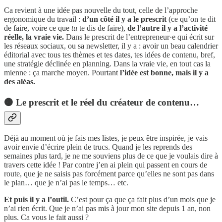
Ca revient à une idée pas nouvelle du tout, celle de l’approche
ergonomique du travail :
d’un côté il y a le prescrit
(ce qu’on te dit
de faire, voire ce que
tu
te dis de faire),
de l’autre il y a l’activité
réelle, la vraie vie.
Dans le prescrit de l’entrepreneur·e qui écrit sur
les réseaux sociaux, ou sa newsletter, il y a : avoir un beau calendrier
éditorial avec tous tes thèmes et tes dates, tes idées de contenu, bref,
une stratégie déclinée en planning. Dans la vraie vie, en tout cas la
mienne : ça marche moyen. Pourtant
l’idée est bonne, mais il y a
des aléas.
🟠 Le prescrit et le réel du créateur de contenu…
Déjà au moment où je fais mes listes, je peux être inspirée, je vais
avoir envie d’écrire plein de trucs. Quand je les reprends des
semaines plus tard, je ne me souviens plus de ce que je voulais dire à
travers cette idée ! Par contre j’en ai plein qui passent en cours de
route, que je ne saisis pas forcément parce qu’elles ne sont pas dans
le plan… que je n’ai pas le temps… etc.
Et puis il y a l’outil.
C’est pour ça que ça fait plus d’un mois que je
n’ai rien écrit. Que je n’ai pas mis à jour mon site depuis 1 an, non
plus. Ca vous le fait aussi ?