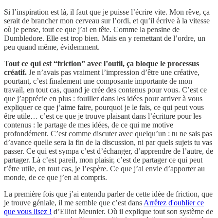
Si l’inspiration est là, il faut que je puisse l’écrire vite. Mon rêve, ça
serait de brancher mon cerveau sur l’ordi, et qu’il écrive à la vitesse
où je pense, tout ce que j’ai en tête. Comme la pensine de
Dumbledore. Elle est trop bien. Mais en y remettant de l’ordre, un
peu quand même, évidemment.
Tout ce qui est “friction” avec l’outil, ça bloque le processus
créatif.
Je n’avais pas vraiment l’impression d’être une créative,
pourtant, c’est finalement une composante importante de mon
travail, en tout cas, quand je crée des contenus pour vous. C’est ce
que j’apprécie en plus : fouiller dans les idées pour arriver à vous
expliquer ce que j’aime faire, pourquoi je le fais, ce qui peut vous
être utile… c’est ce que je trouve plaisant dans l’écriture pour les
contenus : le partage de mes idées, de ce qui me motive
profondément. C’est comme discuter avec quelqu’un : tu ne sais pas
d’avance quelle sera la fin de la discussion, ni par quels sujets tu vas
passer. Ce qui est sympa c’est d’échanger, d’apprendre de l’autre, de
partager. Là c’est pareil, mon plaisir, c’est de partager ce qui peut
t’être utile, en tout cas, je l’espère. Ce que j’ai envie d’apporter au
monde, de ce que j’en ai compris.
La première fois que j’ai entendu parler de cette idée de friction, que
je trouve géniale, il me semble que c’est dans
Arrêtez d'oublier ce
que vous lisez !
d’Elliot Meunier. Où il explique tout son système de