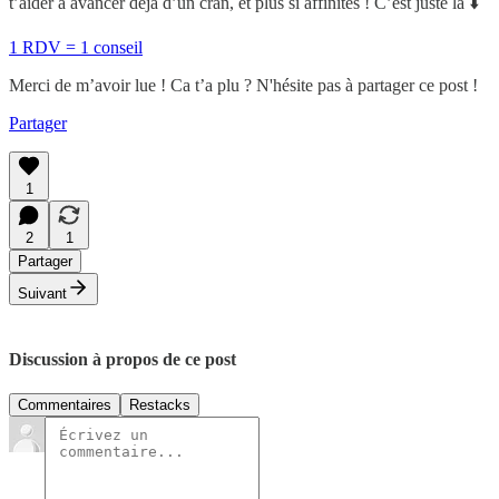
t’aider à avancer déjà d’un cran, et plus si affinités ! C’est juste là ⬇️
1 RDV = 1 conseil
Merci de m’avoir lue ! Ca t’a plu ? N'hésite pas à partager ce post !
Partager
1
2
1
Partager
Suivant
Discussion à propos de ce post
Commentaires
Restacks