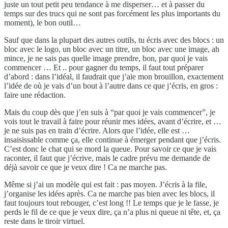
juste un tout petit peu tendance à me disperser… et à passer du
temps sur des trucs qui ne sont pas forcément les plus importants du
moment), le bon outil…
Sauf que dans la plupart des autres outils, tu écris avec des blocs : un
bloc avec le logo, un bloc avec un titre, un bloc avec une image, ah
mince, je ne sais pas quelle image prendre, bon, par quoi je vais
commencer … Et .. pour gagner du temps, il faut tout préparer
d’abord : dans l’idéal, il faudrait que j’aie mon brouillon, exactement
l’idée de où je vais d’un bout à l’autre dans ce que j’écris, en gros :
faire une rédaction.
Mais du coup dès que j’en suis à “par quoi je vais commencer”, je
vois tout le travail à faire pour réunir mes idées, avant d’écrire, et …
je ne suis pas en train d’écrire. Alors que l’idée, elle est …
insaisissable comme ça, elle continue à émerger pendant que j’écris.
C’est donc le chat qui se mord la queue. Pour savoir ce que je vais
raconter, il faut que j’écrive, mais le cadre prévu me demande de
déjà savoir ce que je veux dire ! Ca ne marche pas.
Même si j’ai un modèle qui est fait : pas moyen. J’écris à la file,
j’organise les idées après. Ca ne marche pas bien avec les blocs, il
faut toujours tout rebouger, c’est long !! Le temps que je le fasse, je
perds le fil de ce que je veux dire, ça n’a plus ni queue ni tête, et, ça
reste dans le tiroir virtuel.