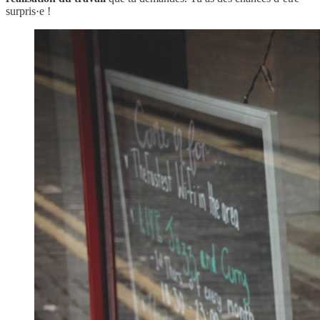
surpris·e !