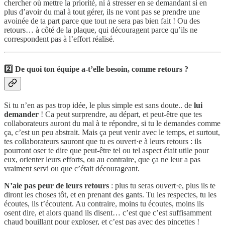
chercher où mettre la priorité, ni à stresser en se demandant si en
plus d’avoir du mal à tout gérer, ils ne vont pas se prendre une
avoinée de ta part parce que tout ne sera pas bien fait ! Ou des
retours… à côté de la plaque, qui découragent parce qu’ils ne
correspondent pas à l’effort réalisé.
2️⃣
De quoi ton équipe a-t’elle besoin
, comme retours ?
Si tu n’en as pas trop idée, le plus simple est sans doute.. de
lui
demander
! Ca peut surprendre, au départ, et peut-être que tes
collaborateurs auront du mal à te répondre, si tu le demandes comme
ça, c’est un peu abstrait. Mais ça peut venir avec le temps, et surtout,
tes collaborateurs sauront que tu es ouvert·e à leurs retours : ils
pourront oser te dire que peut-être tel ou tel aspect était utile pour
eux, orienter leurs efforts, ou au contraire, que ça ne leur a pas
vraiment servi ou que c’était décourageant.
N’aie pas peur de leurs retours
: plus tu seras ouvert·e, plus ils te
diront les choses tôt, et en prenant des gants. Tu les respectes, tu les
écoutes, ils t’écoutent. Au contraire, moins tu écoutes, moins ils
osent dire, et alors quand ils disent… c’est que c’est suffisamment
chaud bouillant pour exploser, et c’est pas avec des pincettes !