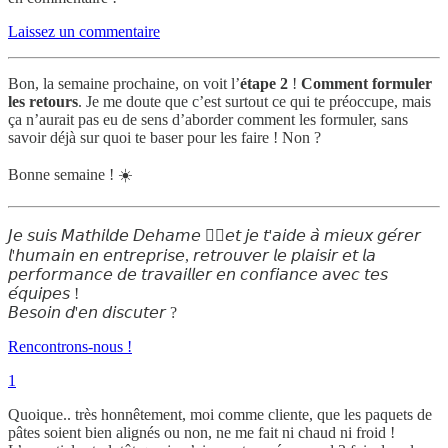
Laissez un commentaire
Bon, la semaine prochaine, on voit l’
étape 2
!
Comment formuler
les retours
. Je me doute que c’est surtout ce qui te préoccupe, mais
ça n’aurait pas eu de sens d’aborder comment les formuler, sans
savoir déjà sur quoi te baser pour les faire ! Non ?
Bonne semaine ! ☀️
𝘑𝘦 𝘴𝘶𝘪𝘴 𝘔𝘢𝘵𝘩𝘪𝘭𝘥𝘦 𝘋𝘦𝘩𝘢𝘮𝘦 🧞‍♀️𝘦𝘵 𝘫𝘦 𝘵'𝘢𝘪𝘥𝘦 𝘢̀ 𝘮𝘪𝘦𝘶𝘹 𝘨𝘦́𝘳𝘦𝘳
𝘭'𝘩𝘶𝘮𝘢𝘪𝘯 𝘦𝘯 𝘦𝘯𝘵𝘳𝘦𝘱𝘳𝘪𝘴𝘦, 𝘳𝘦𝘵𝘳𝘰𝘶𝘷𝘦𝘳 𝘭𝘦 𝘱𝘭𝘢𝘪𝘴𝘪𝘳 𝘦𝘵 𝘭𝘢
𝘱𝘦𝘳𝘧𝘰𝘳𝘮𝘢𝘯𝘤𝘦 𝘥𝘦 𝘵𝘳𝘢𝘷𝘢𝘪𝘭𝘭𝘦𝘳 𝘦𝘯 𝘤𝘰𝘯𝘧𝘪𝘢𝘯𝘤𝘦 𝘢𝘷𝘦𝘤 𝘵𝘦𝘴
𝘦́𝘲𝘶𝘪𝘱𝘦𝘴 !
𝘉𝘦𝘴𝘰𝘪𝘯 𝘥'𝘦𝘯 𝘥𝘪𝘴𝘤𝘶𝘵𝘦𝘳 ?
Rencontrons-nous !
1
Quoique.. très honnêtement, moi comme cliente, que les paquets de
pâtes soient bien alignés ou non, ne me fait ni chaud ni froid !