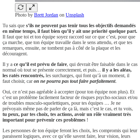
Photo by
Brett Jordan
on
Unsplash
Tu sais que
s’ils ne peuvent pas tenir tous les objectifs demandés
en même temps, il faut bien qu’il y ait une priorité quelque part.
Il faut que toi et ton équipe soyez raccord sur ce que c’est, pour que
ça marche, que ton équipe travaille dans le sens attendu, et que tes
remarques, ensuite, ne tombent pas à côté de la plaque et les
découragent.
Il y a
ce qu’il est prévu de faire
, qui devrait être faisable dans le cas
normal où tout se présente correctement, et puis…
il y a les aléas,
les ratés rencontrés,
les surcharges, qui font qu’à un moment, il
faut choisir, car
on ne pourra pas tout faire parfaitement
.
Oui, ce n’est pas agréable à accepter (pour ton équipe non plus). Et
c’est un problème facilement facteur de risques psycho-sociaux et/ou
de troubles musculo-squelettiques, pour tes équipes … Je ne
prévoyais même pas de parler de ça là, mais c’est le cas, et tu vois,
tu peux, par tes choix, tes actions, avoir un rôle vraiment très
important pour prévenir ces problèmes
!
Les personnes de ton équipe feront les choix, les compromis qui leur
paraissent logiques, avec ce qu’elle savent faire, leur vision, leurs