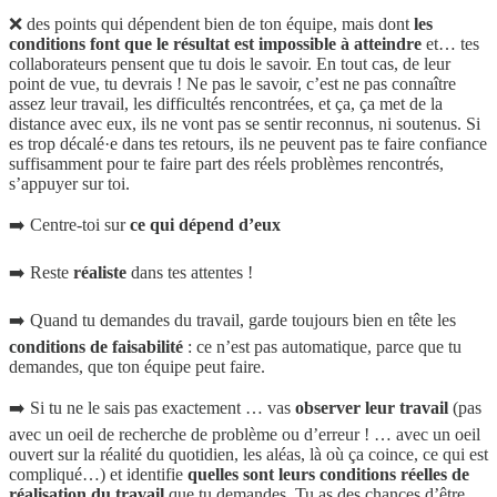
❌ des points qui dépendent bien de ton équipe, mais dont
les
conditions font que le résultat est impossible à atteindre
et… tes
collaborateurs pensent que tu dois le savoir. En tout cas, de leur
point de vue, tu devrais ! Ne pas le savoir, c’est ne pas connaître
assez leur travail, les difficultés rencontrées, et ça, ça met de la
distance avec eux, ils ne vont pas se sentir reconnus, ni soutenus. Si
es trop décalé·e dans tes retours, ils ne peuvent pas te faire confiance
suffisamment pour te faire part des réels problèmes rencontrés,
s’appuyer sur toi.
➡️ Centre-toi sur
ce qui dépend d’eux
➡️ Reste
réaliste
dans tes attentes !
➡️ Quand tu demandes du travail, garde toujours bien en tête les
conditions de faisabilité
: ce n’est pas automatique, parce que tu
demandes, que ton équipe peut faire.
➡️ Si tu ne le sais pas exactement … vas
observer leur travail
(pas
avec un oeil de recherche de problème ou d’erreur ! … avec un oeil
ouvert sur la réalité du quotidien, les aléas, là où ça coince, ce qui est
compliqué…) et identifie
quelles sont leurs conditions réelles de
réalisation du travail
que tu demandes. Tu as des chances d’être