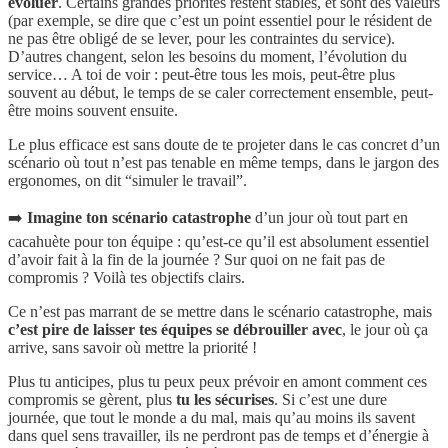
évoluer
. Certains grandes priorités restent stables, et sont des valeurs
(par exemple, se dire que c’est un point essentiel pour le résident de
ne pas être obligé de se lever, pour les contraintes du service).
D’autres changent, selon les besoins du moment, l’évolution du
service… A toi de voir : peut-être tous les mois, peut-être plus
souvent au début, le temps de se caler correctement ensemble, peut-
être moins souvent ensuite.
Le plus efficace est sans doute de te projeter dans le cas concret d’un
scénario où tout n’est pas tenable en même temps, dans le jargon des
ergonomes, on dit “simuler le travail”.
➡️
Imagine ton scénario catastrophe
d’un jour où tout part en
cacahuète pour ton équipe : qu’est-ce qu’il est absolument essentiel
d’avoir fait à la fin de la journée ? Sur quoi on ne fait pas de
compromis ? Voilà tes objectifs clairs.
Ce n’est pas marrant de se mettre dans le scénario catastrophe, mais
c’est pire de laisser tes équipes se débrouiller avec
, le jour où ça
arrive, sans savoir où mettre la priorité !
Plus tu anticipes, plus tu peux peux prévoir en amont comment ces
compromis se gèrent, plus
tu les sécurises
. Si c’est une dure
journée, que tout le monde a du mal, mais qu’au moins ils savent
dans quel sens travailler, ils ne perdront pas de temps et d’énergie à