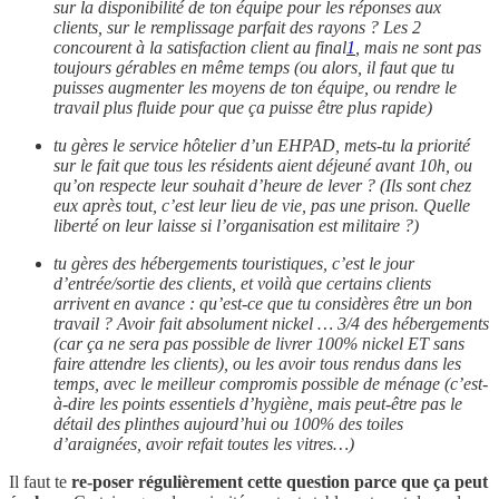
sur la disponibilité de ton équipe pour les réponses aux
clients, sur le remplissage parfait des rayons ? Les 2
concourent à la satisfaction client au final
1
, mais ne sont pas
toujours gérables en même temps (ou alors, il faut que tu
puisses augmenter les moyens de ton équipe, ou rendre le
travail plus fluide pour que ça puisse être plus rapide)
tu gères le service hôtelier d’un EHPAD, mets-tu la priorité
sur le fait que tous les résidents aient déjeuné avant 10h, ou
qu’on respecte leur souhait d’heure de lever ? (Ils sont chez
eux après tout, c’est leur lieu de vie, pas une prison. Quelle
liberté on leur laisse si l’organisation est militaire ?)
tu gères des hébergements touristiques, c’est le jour
d’entrée/sortie des clients, et voilà que certains clients
arrivent en avance : qu’est-ce que tu considères être un bon
travail ? Avoir fait absolument nickel … 3/4 des hébergements
(car ça ne sera pas possible de livrer 100% nickel ET sans
faire attendre les clients), ou les avoir tous rendus dans les
temps, avec le meilleur compromis possible de ménage (c’est-
à-dire les points essentiels d’hygiène, mais peut-être pas le
détail des plinthes aujourd’hui ou 100% des toiles
d’araignées, avoir refait toutes les vitres…)
Il faut te
re-poser régulièrement cette question parce que ça peut