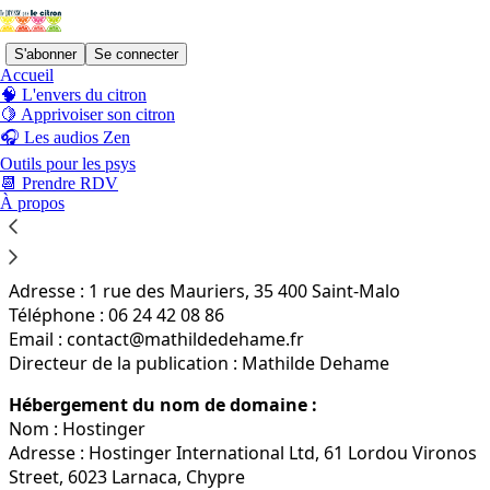
S'abonner
Se connecter
Accueil
🧠 L'envers du citron
🍋 Apprivoiser son citron
Vous acceptez les conditions de service ci-dessous, ainsi
🎧 Les audios Zen
que les
Conditions d'Utilisation de Substack
, le
Outils pour les psys
fournisseur de technologie.
📆 Prendre RDV
À propos
Éditeur du site :
Serenitizh
SIREN : 848 732 715 RCS Saint-Malo
Adresse : 1 rue des Mauriers, 35 400 Saint-Malo
Téléphone : 06 24 42 08 86
Email : contact@mathildedehame.fr
Directeur de la publication : Mathilde Dehame
Hébergement du nom de domaine :
Nom : Hostinger
Adresse : Hostinger International Ltd, 61 Lordou Vironos
Street, 6023 Larnaca, Chypre