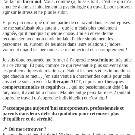
j’ai fait un
burn-out
. Voilà, comme ça, tu sais tout : c’est ce qui m’a
amenée à choisir initialement la psychologie du travail, pour pouvoir
agir sur le stress et ne plus le subir.
Et puis j’ai remarqué qu’une partie de ce travail dans les entreprises
ne me satisfaisait plus autant… que je n’étais plus totalement
alignée, qu’il manquait quelque chose. J’ai eu envie de me
reconnecter avec mon envie initiale d’aider simplement les
personnes, et, surtout, de les aider dans leurs relations : j’adore
vraiment quand les personnes se reconnectent et se comprennent !
Je suis donc retournée me former à l’approche
systémique
, très utile
sur ce champ. Et puis, comme ce qui revenait le plus souvent dans
les problématiques de relations, c’étaient les peurs et les injonctions
que chacun se met… j’en suis venue à chercher des outils pour cela
aussi et je suis arrivée à la
thérapie ACT
, et puis aux
thérapies
comportementales et cognitives
… qui me passionnaient déjà à la
fac, mais, il avait fallu choisir. Maintenant je peux faire les 2 (autant
approche travail qu’approche individuelle) et c’est top !
J’accompagne aujourd’hui entrepreneurs, professionnels et
parents dans leurs défis du quotidien pour retrouver plus
d’équilibre et de sérénité.
📍
Où me retrouver ?
Je consulte en libéral à
Saint-Malo
et en ligne. J’interviens aussi en