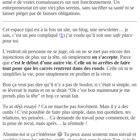
armé·e de vraies connaissances sur son fonctionnement. Un
entrepreneuriat (et une vie) plus sereins, sans sacrifier sa santé ni se
laisser piéger par de fausses obligations.
Cet espace (qui est à la fois un site, un blog, une newsletter… je
sais, c’est un peu compliqué !
1
) j’ai voulu qu’il soit une
safe place
pour toi.
L’endroit où personne ne se juge, où on ne se met pas encore des
injonctions de plus sur la tête, où simplement
on s’accepte
. Parce
que
c’est le début d’une autre vie. Celle où tu arrêtes de faire
tout pour que les carrés rentrent dans des ronds
. Celle où tu te
simplifies la vie, pour simplement en profiter et la vivre.
Bon ça veut pas dire qu’il n’y a pas de boulot, si c’était si simple, on
se lèverait le matin et on se dirait “Ok c’est bon maintenant je me
prends plus la tête” et hop ce serait fait.
Tu as déjà essayé ? Ca ne marche pas forcément. Mais il y a des
outils ! C’est possible de faire plus simple, dans ton quotidien, tes
relations, tes pensées… Ca demande du travail pour commencer, de
la prise de recul, mais après… la zénitude !
Abonne-toi si ça t‘intéresse 😃 Tu peux aussi soutenir mon travail et
accéder à tous les articles, outils, et au chat avec le plan Zen, si tu le