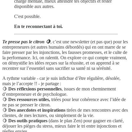
charge mentale, mieux atteindre tes objectifs et rester
disponible aux autres.
C'est possible.
En te reconnectant à toi.
Te presse pas le citron 🍋
, c’est une newsletter (et pas que) pour les
entrepreneures (et autres humains débordés) qui en ont marre de se
faire presser par les injonctions, les fausses promesses, et le culte de
la performance. Ici, on ralentit. On explore ce qui compte vraiment,
on démystifie les idées reçues sur la réussite, et on apprend à se
recentrer sur l’essentiel sans sacrifier sa santé ni sa sérénité.
A rythme variable - car je suis infichue d’être régulière, désolée,
mais je l’accepte !! - je partage :
🍋
Des réflexions personnelles
, issues de mon cheminement
d’entrepreneure et de psychologue.
🍋
Des ressources utiles,
triées pour leur cohérence avec l’idée de
ne pas se presser le citron.
🍋
Des anecdotes et inspirations
tirées de mes rencontres avec des
clientes, de mes lectures, ou simplement de la vie.
🍋
Des outils pratiques
(dans le plan Zen) pour gagner en clarté,
déjouer les pièges du stress, mieux faire le tri entre injonctions et
réelles envies.