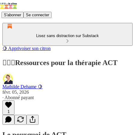
S'abonner
Se connecter
Lisez sans distraction sur Substack
🍋 Apprivoiser son citron
👩🏻‍⚕️Ressources pour la thérapie ACT
Mathilde Dehame 🍋
févr. 05, 2026
∙ Abonné payant
1
Le pourquoi de ACT