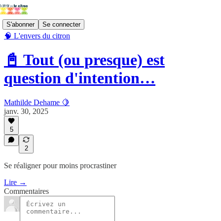
S'abonner
Se connecter
🧠 L'envers du citron
📓 Tout (ou presque) est
question d'intention…
Mathilde Dehame 🍋
janv. 30, 2025
5
2
Se réaligner pour moins procrastiner
Lire →
Commentaires