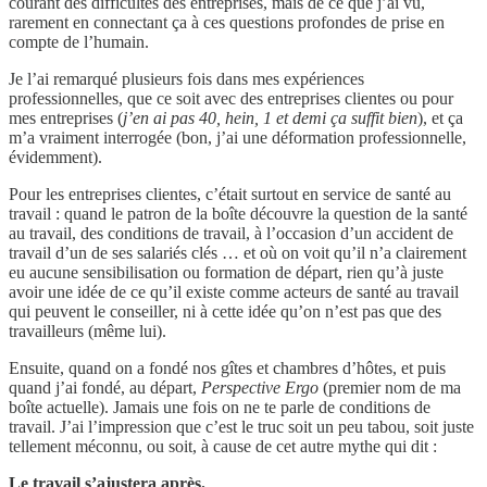
courant des difficultés des entreprises, mais de ce que j’ai vu,
rarement en connectant ça à ces questions profondes de prise en
compte de l’humain.
Je l’ai remarqué plusieurs fois dans mes expériences
professionnelles, que ce soit avec des entreprises clientes ou pour
mes entreprises (
j’en ai pas 40, hein, 1 et demi ça suffit bien
), et ça
m’a vraiment interrogée (bon, j’ai une déformation professionnelle,
évidemment).
Pour les entreprises clientes, c’était surtout en service de santé au
travail : quand le patron de la boîte découvre la question de la santé
au travail, des conditions de travail, à l’occasion d’un accident de
travail d’un de ses salariés clés … et où on voit qu’il n’a clairement
eu aucune sensibilisation ou formation de départ, rien qu’à juste
avoir une idée de ce qu’il existe comme acteurs de santé au travail
qui peuvent le conseiller, ni à cette idée qu’on n’est pas que des
travailleurs (même lui).
Ensuite, quand on a fondé nos gîtes et chambres d’hôtes, et puis
quand j’ai fondé, au départ,
Perspective Ergo
(premier nom de ma
boîte actuelle). Jamais une fois on ne te parle de conditions de
travail. J’ai l’impression que c’est le truc soit un peu tabou, soit juste
tellement méconnu, ou soit, à cause de cet autre mythe qui dit :
Le travail s’ajustera après.