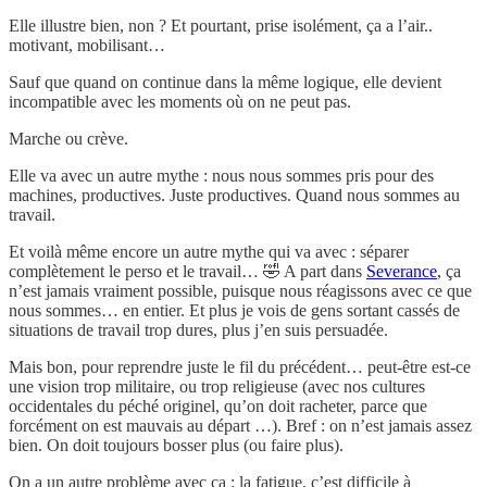
Elle illustre bien, non ? Et pourtant, prise isolément, ça a l’air..
motivant, mobilisant…
Sauf que quand on continue dans la même logique, elle devient
incompatible avec les moments où on ne peut pas.
Marche ou crève.
Elle va avec un autre mythe : nous nous sommes pris pour des
machines, productives. Juste productives. Quand nous sommes au
travail.
Et voilà même encore un autre mythe qui va avec : séparer
complètement le perso et le travail… 🤣 A part dans
Severance
, ça
n’est jamais vraiment possible, puisque nous réagissons avec ce que
nous sommes… en entier. Et plus je vois de gens sortant cassés de
situations de travail trop dures, plus j’en suis persuadée.
Mais bon, pour reprendre juste le fil du précédent… peut-être est-ce
une vision trop militaire, ou trop religieuse (avec nos cultures
occidentales du péché originel, qu’on doit racheter, parce que
forcément on est mauvais au départ …). Bref : on n’est jamais assez
bien. On doit toujours bosser plus (ou faire plus).
On a un autre problème avec ça : la fatigue, c’est difficile à