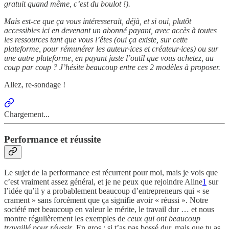
gratuit quand même, c’est du boulot !).
Mais est-ce que ça vous intéresserait, déjà, et si oui, plutôt
accessibles ici en devenant un abonné payant, avec accès à toutes
les ressources tant que vous l’êtes (oui ça existe, sur cette
plateforme, pour rémunérer les auteur·ices et créateur·ices) ou sur
une autre plateforme, en payant juste l’outil que vous achetez, au
coup par coup ? J’hésite beaucoup entre ces 2 modèles à proposer.
Allez, re-sondage !
Chargement...
Performance et réussite
Le sujet de la performance est récurrent pour moi, mais je vois que
c’est vraiment assez général, et je ne peux que rejoindre Aline
1
sur
l’idée qu’il y a probablement beaucoup d’entrepreneurs qui « se
crament » sans forcément que ça signifie avoir « réussi ». Notre
société met beaucoup en valeur le mérite, le travail dur … et nous
montre régulièrement les exemples de
ceux qui ont beaucoup
travaillé pour réussir
. En gros : si t’as pas bossé dur, mais que tu as