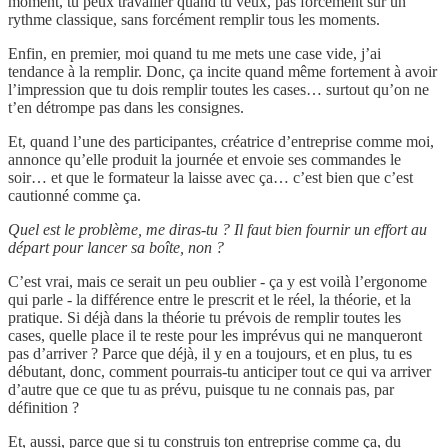
moment, tu peux travailler quand tu veux, pas forcément sur un
rythme classique, sans forcément remplir tous les moments.
Enfin, en premier, moi quand tu me mets une case vide, j’ai
tendance à la remplir. Donc, ça incite quand même fortement à avoir
l’impression que tu dois remplir toutes les cases… surtout qu’on ne
t’en détrompe pas dans les consignes.
Et, quand l’une des participantes, créatrice d’entreprise comme moi,
annonce qu’elle produit la journée et envoie ses commandes le
soir… et que le formateur la laisse avec ça… c’est bien que c’est
cautionné comme ça.
Quel est le problème, me diras-tu ? Il faut bien fournir un effort au
départ pour lancer sa boîte, non ?
C’est vrai, mais ce serait un peu oublier - ça y est voilà l’ergonome
qui parle - la différence entre le prescrit et le réel, la théorie, et la
pratique. Si déjà dans la théorie tu prévois de remplir toutes les
cases, quelle place il te reste pour les imprévus qui ne manqueront
pas d’arriver ? Parce que déjà, il y en a toujours, et en plus, tu es
débutant, donc, comment pourrais-tu anticiper tout ce qui va arriver
d’autre que ce que tu as prévu, puisque tu ne connais pas, par
définition ?
Et, aussi, parce que si tu construis ton entreprise comme ça, du