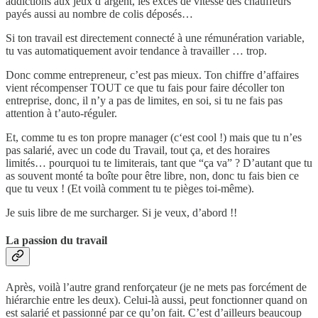
addictions aux jeux d’argent, les excès de vitesse des chauffeurs
payés aussi au nombre de colis déposés…
Si ton travail est directement connecté à une rémunération variable,
tu vas automatiquement avoir tendance à travailler … trop.
Donc comme entrepreneur, c’est pas mieux. Ton chiffre d’affaires
vient récompenser TOUT ce que tu fais pour faire décoller ton
entreprise, donc, il n’y a pas de limites, en soi, si tu ne fais pas
attention à t’auto-réguler.
Et, comme tu es ton propre manager (c‘est cool !) mais que tu n’es
pas salarié, avec un code du Travail, tout ça, et des horaires
limités… pourquoi tu te limiterais, tant que “ça va” ? D’autant que tu
as souvent monté ta boîte pour être libre, non, donc tu fais bien ce
que tu veux ! (Et voilà comment tu te pièges toi-même).
Je suis libre de me surcharger. Si je veux, d’abord !!
La passion du travail
Après, voilà l’autre grand renforçateur (je ne mets pas forcément de
hiérarchie entre les deux). Celui-là aussi, peut fonctionner quand on
est salarié et passionné par ce qu’on fait. C’est d’ailleurs beaucoup