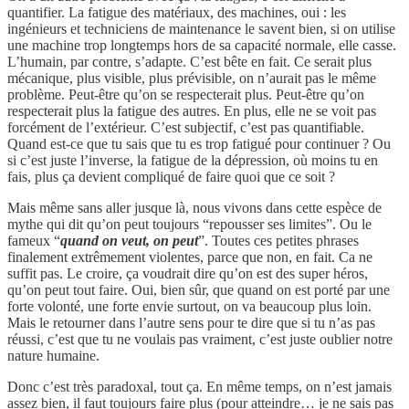
quantifier. La fatigue des matériaux, des machines, oui : les
ingénieurs et techniciens de maintenance le savent bien, si on utilise
une machine trop longtemps hors de sa capacité normale, elle casse.
L’humain, par contre, s’adapte. C’est bête en fait. Ce serait plus
mécanique, plus visible, plus prévisible, on n’aurait pas le même
problème. Peut-être qu’on se respecterait plus. Peut-être qu’on
respecterait plus la fatigue des autres. En plus, elle ne se voit pas
forcément de l’extérieur. C’est subjectif, c’est pas quantifiable.
Quand est-ce que tu sais que tu es trop fatigué pour continuer ? Ou
si c’est juste l’inverse, la fatigue de la dépression, où moins tu en
fais, plus ça devient compliqué de faire quoi que ce soit ?
Mais même sans aller jusque là, nous vivons dans cette espèce de
mythe qui dit qu’on peut toujours “repousser ses limites”. Ou le
fameux “
quand on veut, on peut
”. Toutes ces petites phrases
finalement extrêmement violentes, parce que non, en fait. Ca ne
suffit pas. Le croire, ça voudrait dire qu’on est des super héros,
qu’on peut tout faire. Oui, bien sûr, que quand on est porté par une
forte volonté, une forte envie surtout, on va beaucoup plus loin.
Mais le retourner dans l’autre sens pour te dire que si tu n’as pas
réussi, c’est que tu ne voulais pas vraiment, c’est juste oublier notre
nature humaine.
Donc c’est très paradoxal, tout ça. En même temps, on n’est jamais
assez bien, il faut toujours faire plus (pour atteindre… je ne sais pas