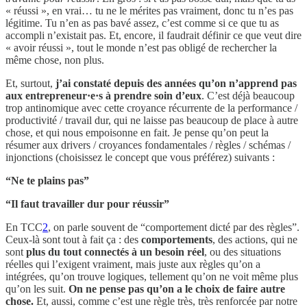
« réussi », en vrai… tu ne le mérites pas vraiment, donc tu n’es pas
légitime. Tu n’en as pas bavé assez, c’est comme si ce que tu as
accompli n’existait pas. Et, encore, il faudrait définir ce que veut dire
« avoir réussi », tout le monde n’est pas obligé de rechercher la
même chose, non plus.
Et, surtout,
j’ai constaté depuis des années qu’on n’apprend pas
aux entrepreneur·e·s à prendre soin d’eux
. C’est déjà beaucoup
trop antinomique avec cette croyance récurrente de la performance /
productivité / travail dur, qui ne laisse pas beaucoup de place à autre
chose, et qui nous empoisonne en fait. Je pense qu’on peut la
résumer aux drivers / croyances fondamentales / règles / schémas /
injonctions (choisissez le concept que vous préférez) suivants :
“Ne te plains pas”
“Il faut travailler dur pour réussir”
En TCC
2
, on parle souvent de “comportement dicté par des règles”.
Ceux-là sont tout à fait ça : des
comportements
, des actions, qui ne
sont
plus du tout connectés à un besoin réel
, ou des situations
réelles qui l’exigent vraiment, mais juste aux règles qu’on a
intégrées, qu’on trouve logiques, tellement qu’on ne voit même plus
qu’on les suit.
On ne pense pas qu’on a le choix de faire autre
chose.
Et, aussi, comme c’est une règle très, très renforcée par notre