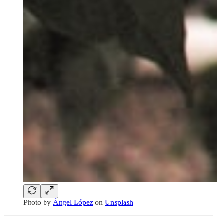
Photo by
Ángel López
on
Unsplash