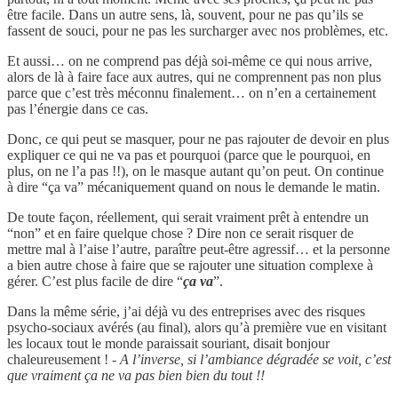
être facile. Dans un autre sens, là, souvent, pour ne pas qu’ils se
fassent de souci, pour ne pas les surcharger avec nos problèmes, etc.
Et aussi… on ne comprend pas déjà soi-même ce qui nous arrive,
alors de là à faire face aux autres, qui ne comprennent pas non plus
parce que c’est très méconnu finalement… on n’en a certainement
pas l’énergie dans ce cas.
Donc, ce qui peut se masquer, pour ne pas rajouter de devoir en plus
expliquer ce qui ne va pas et pourquoi (parce que le pourquoi, en
plus, on ne l’a pas !!), on le masque autant qu’on peut. On continue
à dire “ça va” mécaniquement quand on nous le demande le matin.
De toute façon, réellement, qui serait vraiment prêt à entendre un
“non” et en faire quelque chose ? Dire non ce serait risquer de
mettre mal à l’aise l’autre, paraître peut-être agressif… et la personne
a bien autre chose à faire que se rajouter une situation complexe à
gérer. C’est plus facile de dire “
ça va
”.
Dans la même série, j’ai déjà vu des entreprises avec des risques
psycho-sociaux avérés (au final), alors qu’à première vue en visitant
les locaux tout le monde paraissait souriant, disait bonjour
chaleureusement !
- A l’inverse, si l’ambiance dégradée se voit, c’est
que vraiment ça ne va pas bien bien du tout !!