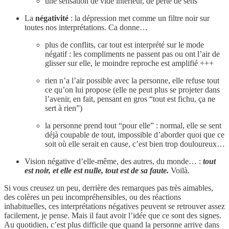
une sensation de vide intérieur, de perte de sens
La
négativité
: la dépression met comme un filtre noir sur
toutes nos interprétations. Ca donne…
plus de conflits, car tout est interprété sur le mode
négatif : les compliments ne passent pas ou ont l’air de
glisser sur elle, le moindre reproche est amplifié +++
rien n’a l’air possible avec la personne, elle refuse tout
ce qu’on lui propose (elle ne peut plus se projeter dans
l’avenir, en fait, pensant en gros “tout est fichu, ça ne
sert à rien”)
la personne prend tout “pour elle” : normal, elle se sent
déjà coupable de tout, impossible d’aborder quoi que ce
soit où elle serait en cause, c’est bien trop douloureux…
Vision négative d’elle-même, des autres, du monde… :
tout
est noir, et elle est nulle, tout est de sa faute.
Voilà.
Si vous creusez un peu, derrière des remarques pas très aimables,
des colères un peu incompréhensibles, ou des réactions
inhabituelles, ces interprétations négatives peuvent se retrouver assez
facilement, je pense. Mais il faut avoir l’idée que ce sont des signes.
Au quotidien, c’est plus difficile que quand la personne arrive dans