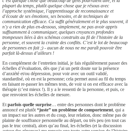
c’est quelque chose que beaucoup de gens pourraient dire, et la
plupart du temps, plutôt quelque chose que je résous avec
l’approche systémique, l’apprentissage de reconnaissance et
d’écoute de ses émotions, ses besoins, et de techniques de
communication efficace. Ca suffit généralement et le plus souvent, il
n’y a rien de plus en-dessous, simplement, ne pas avoir appris
suffisamment à communiquer, quelques croyances profondes
trompeuses liées à des schémas construits au fil de l’histoire de la
personne, et souvent la crainte des conflits. C’est le lot de beaucoup
de personnes en fait ;) - aucun de nous ne me paraît pouvoir être
parfait là-dessus d’ailleurs !
En complément de l’entretien initial, je fais régulièrement passer des
échelles d’évaluation, dès que j’ai un petit doute sur la présence
d’anxiété et/ou dépression, pour voir avec un outil validé,
standardisé, où en est la personne; cela permet aussi au fil du temps
en faisant re-passer les mêmes tests, de voir si on est efficace avec la
thérapie (c’est mieux !). Il y a le ressenti de la personne, et puis, ce
que renvoient les échelles de mesure.
Et
parfois quelle surprise
… entre des personnes dont le problème
annoncé est plutôt
“juste” un problème de comportement
, qui a
un impact sur les autres et du coup, leur relation, donc même pas de
plainte de souffrance personnelle au départ, ou très peu (en tout cas
pas le truc central), alors qu’au final, les échelles (et la discussion
autour des réponses) me renvoie une toute autre version de l’histoire