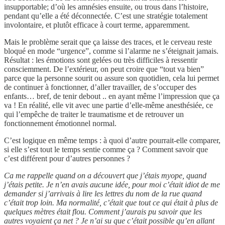
insupportable; d’où les amnésies ensuite, ou trous dans l’histoire,
pendant qu’elle a été déconnectée. C’est une stratégie totalement
involontaire, et plutôt efficace à court terme, apparemment.
Mais le problème serait que ça laisse des traces, et le cerveau reste
bloqué en mode “urgence”, comme si l’alarme ne s’éteignait jamais.
Résultat : les émotions sont gelées ou très difficiles à ressentir
consciemment. De l’extérieur, on peut croire que “tout va bien”
parce que la personne sourit ou assure son quotidien, cela lui permet
de continuer à fonctionner, d’aller travailler, de s’occuper des
enfants… bref, de tenir debout .. en ayant même l’impression que ça
va ! En réalité, elle vit avec une partie d’elle-même anesthésiée, ce
qui l’empêche de traiter le traumatisme et de retrouver un
fonctionnement émotionnel normal.
C’est logique en même temps : à quoi d’autre pourrait-elle comparer,
si elle s’est tout le temps sentie comme ça ? Comment savoir que
c’est différent pour d’autres personnes ?
Ca me rappelle quand on a découvert que j’étais myope, quand
j’étais petite. Je n’en avais aucune idée, pour moi c’était idiot de me
demander si j’arrivais à lire les lettres du nom de la rue quand
c’était trop loin. Ma normalité, c’était que tout ce qui était à plus de
quelques mètres était flou. Comment j’aurais pu savoir que les
autres voyaient ça net ? Je n’ai su que c’était possible qu’en allant