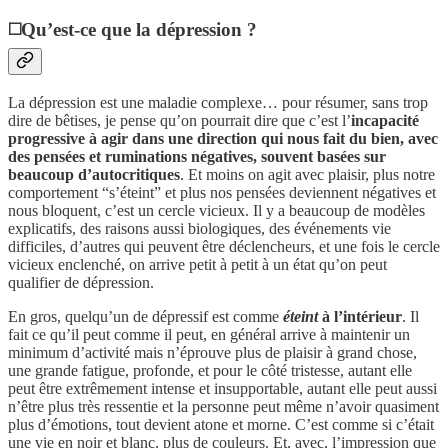
◻️Qu’est-ce que la dépression ?
La dépression est une maladie complexe… pour résumer, sans trop
dire de bêtises, je pense qu’on pourrait dire que c’est l’
incapacité
progressive à agir dans une direction qui nous fait du bien, avec
des pensées et ruminations négatives, souvent basées sur
beaucoup d’autocritiques
. Et moins on agit avec plaisir, plus notre
comportement “s’éteint” et plus nos pensées deviennent négatives et
nous bloquent, c’est un cercle vicieux. Il y a beaucoup de modèles
explicatifs, des raisons aussi biologiques, des événements vie
difficiles, d’autres qui peuvent être déclencheurs, et une fois le cercle
vicieux enclenché, on arrive petit à petit à un état qu’on peut
qualifier de dépression.
En gros, quelqu’un de dépressif est comme
éteint
à l’intérieur
. Il
fait ce qu’il peut comme il peut, en général arrive à maintenir un
minimum d’activité mais n’éprouve plus de plaisir à grand chose,
une grande fatigue, profonde, et pour le côté tristesse, autant elle
peut être extrêmement intense et insupportable, autant elle peut aussi
n’être plus très ressentie et la personne peut même n’avoir quasiment
plus d’émotions, tout devient atone et morne. C’est comme si c’était
une vie en noir et blanc, plus de couleurs. Et, avec, l’impression que