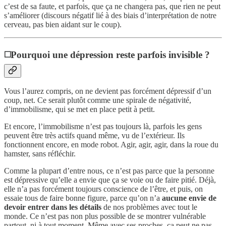
c’est de sa faute, et parfois, que ça ne changera pas, que rien ne peut
s’améliorer (discours négatif lié à des biais d’interprétation de notre
cerveau, pas bien aidant sur le coup).
◻️Pourquoi une dépression reste parfois invisible ?
Vous l’aurez compris, on ne devient pas forcément dépressif d’un
coup, net. Ce serait plutôt comme une spirale de négativité,
d’immobilisme, qui se met en place petit à petit.
Et encore, l’immobilisme n’est pas toujours là, parfois les gens
peuvent être très actifs quand même, vu de l’extérieur. Ils
fonctionnent encore, en mode robot. Agir, agir, agir, dans la roue du
hamster, sans réfléchir.
Comme la plupart d’entre nous, ce n’est pas parce que la personne
est dépressive qu’elle a envie que ça se voie ou de faire pitié. Déjà,
elle n’a pas forcément toujours conscience de l’être, et puis, on
essaie tous de faire bonne figure, parce qu’on n’a
aucune envie de
devoir entrer dans les détails
de nos problèmes avec tout le
monde. Ce n’est pas non plus possible de se montrer vulnérable
partout, ni à tout moment. Même avec ses proches, ça peut ne pas